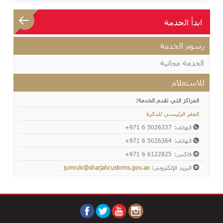
ابدأ الخدمة
رسوم الخدمة
الخدمة مجانية
للاستعلام
المراكز التي تقدم الخدمة:
المقر الرئيسي للدائرة
الهاتف:
+971 6 5026337
الهاتف:
+971 6 5026364
فاكس:
+971 6 6122825
البريد الإلكتروني:
jumruki@sharjahcustoms.gov.ae