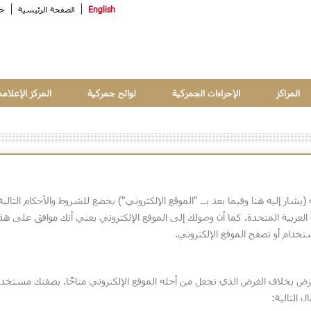
English
الصفحة الرئيسية
خر
المراكز
الإجراءات الجمركية
لوائح جمركية
المركز الإعلام
شار إليه هنا وفيما بعد بــ "الموقع الإلكتروني") يخضع للشروط والأحكام التالية
ت العربية المتحدة. كما أن وصولك إلى الموقع الإلكتروني يعني أنك موافق على هذ
تخدام أو تصفح الموقع الإلكتروني.
غرض بخلاف الغرض الذي نجعل من أجله الموقع الإلكتروني متاحًا. بصفتك مستخدمً
 التالية: