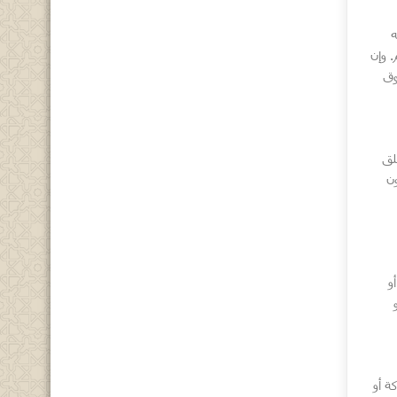
ه
 وإن
وق
لق
ن
و
ة أو