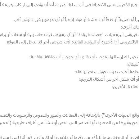
شجيع الآخرين على الانخراط في أي سلوك من شأنه أن يؤدي إلى ارتكاب جريمة أو
و تضييقاً أو قذفاً أو فاحشة أو مواد إباحياً أو أي موضوع غير قانوني آخر.
هات أخرى؛
فيروس البرمجيات، "حصان طروادة" أو أي رموز/شفرات حاسوبية أو ملفات أو برام
الإلكتروني أو الأجهزة أو البرامج العائدة لأي شخص آخر قد يدخل إلى الموقع
لا يحق لك إرسالها بموجب أي قانون أو بموجب أي علاقة تعاقدية؛
أشكال؛
مة أخرى بدون تخويل بتمثيلها./li>
 أو أي شكل آخر من أشكال الترويج؛
عائدة للآخرين؛
واقع الجهات الأخرى") بالإضافة إلى المقالات والصور والنصوص والرسومات والتصم
رامج وغيرها من المحتوى أو العناصر التي تخص أو تنشأ من أطراف خارجية ("محت
بتها أو التحقق منها للتأكد من دقتها أو ملاءمتها أو اكتمالها، كما أننا لسنا مسؤ