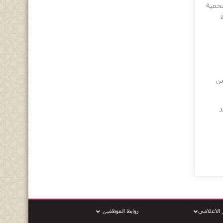
محمية
من
د
 الاعلامي
روابط الموظفين