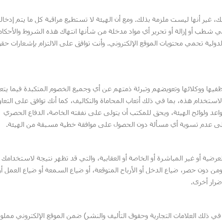
 غير أنها ليست ملزمة بذلك. ومع أن الهيئة لا تستطيع مراقبة كل ما يتم إدخال
في شطب أو إزالة أو تحرير أي مواد مدخلة من شأنها انتهاك هذه الشروط والأحكام.
 الدولية تحمي محتويات الموقع الإلكتروني. وأنت توافق على الالتزام بإشعارات حق
فيها ووكلائها وتعويضهم وتبرئة ذمتهم عن أي وجميع الخصوم المتكبدة فيما يتع
ستخدام هذه، بما في ذلك أتعاب المحاماة والتكاليف، كما أنك توافق على التعاو
اعد ولوائح الهيئة، ويحق للمكتب أن يتولى على نفقته الخاصة، الدفاع الحصري
على عدم تسوية أي مسألة دون الحصول على موافقة خطية مسبقة من الهيئة.
عرضية أو غير المباشرة أو الخاصة أو العقابية، والتي قد تظهر نتيجة لاستخدامك أ
ن دون حصر، ضياع الدخل أو الأرباح المتوقعة، أو ضياع السمعة أو ضياع العمل أو
ضرار أخرى.
في ذلك العلامات التجارية وحقوق التأليف والنشر) ضمن الموقع الإلكتروني مملوك