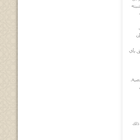
بيته
ن
ق بأي
صية.
ذلك