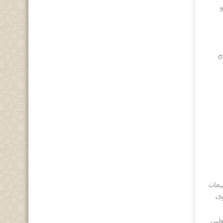
ج
يمات
وى
ولين